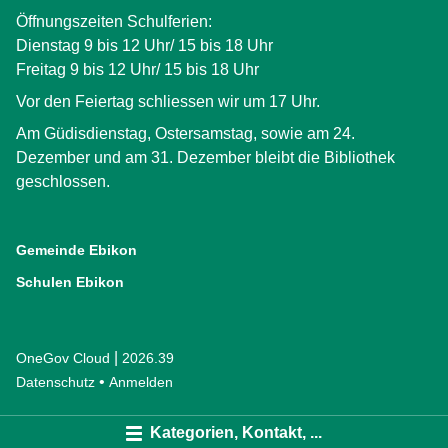
Öffnungszeiten Schulferien:
Dienstag 9 bis 12 Uhr/ 15 bis 18 Uhr
Freitag 9 bis 12 Uhr/ 15 bis 18 Uhr
Vor den Feiertag schliessen wir um 17 Uhr.
Am Güdisdienstag, Ostersamstag, sowie am 24.
Dezember und am 31. Dezember bleibt die Bibliothek
geschlossen.
Gemeinde Ebikon
(External Link)
Schulen Ebikon
(External Link)
|
OneGov Cloud
(External Link)
2026.39
(External Link)
Datenschutz
(External Link)
Anmelden
Kategorien, Kontakt, ...